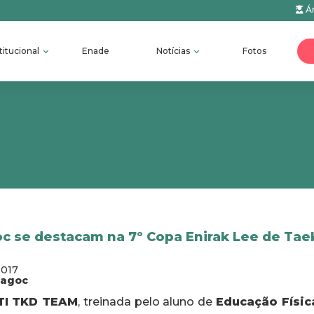
Ár
titucional
Enade
Notícias
Fotos
oc se destacam na 7º Copa Enirak Lee de Ta
2017
fagoc
TI TKD TEAM
, treinada pelo aluno de
Educação Físic