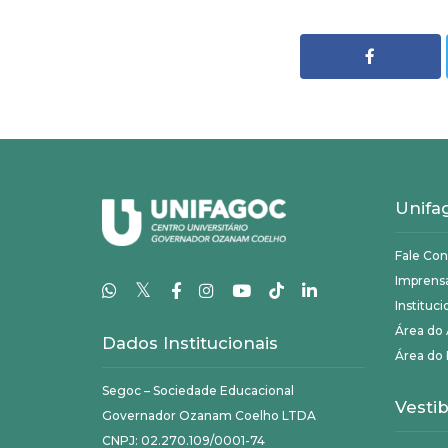
Unifa
Fale Co
Imprens
𝕏
Instituci
Área do
Dados Institucionais
Área do 
Segoc – Sociedade Educacional
Vestib
Governador Ozanam Coelho LTDA
CNPJ: 02.270.109/0001-74