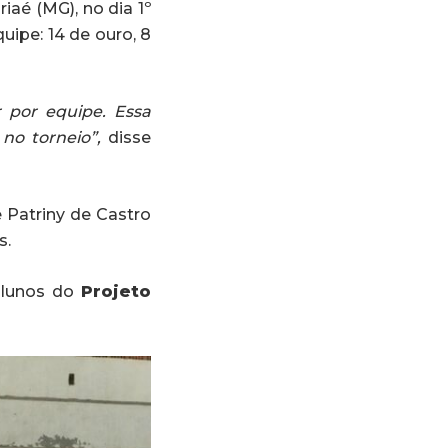
aé (MG), no dia 1º
ipe: 14 de ouro, 8
 por equipe. Essa
 no torneio”,
disse
 Patriny de Castro
s.
alunos do
Projeto