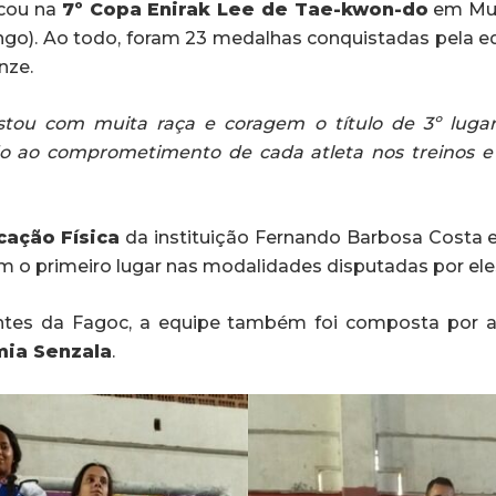
acou na
7º Copa Enirak Lee de Tae-kwon-do
em Muri
go). Ao todo, foram 23 medalhas conquistadas pela equ
nze.
tou com muita raça e coragem o título de 3º lugar
do ao comprometimento de cada atleta nos treinos e
cação Física
da instituição Fernando Barbosa Costa e
m o primeiro lugar nas modalidades disputadas por ele
ntes da Fagoc, a equipe também foi composta por 
ia Senzala
.