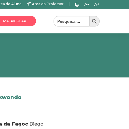
A-
A+
ea do Aluno
Área do Professor
|
Search Button
Search
for:
MATRICULAR
ekwondo
a da Fagoc
Diego