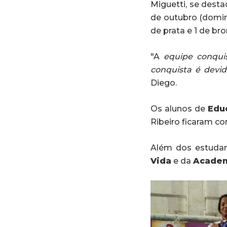
Miguetti, se dest
de outubro (domin
de prata e 1 de bro
"A
equipe conquis
conquista é devi
Diego.
Os alunos de
Edu
Ribeiro ficaram co
Além dos estuda
Vida
e da
Academ