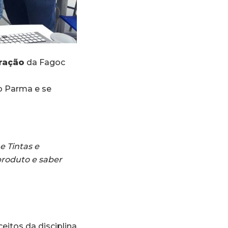
ração
da Fagoc
do Parma e se
e Tintas e
roduto e saber
eitos da disciplina