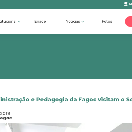
Ár
titucional
Enade
Notícias
Fotos
nistração e Pedagogia da Fagoc visitam o S
/2018
fagoc