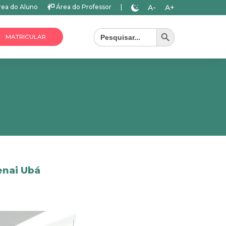
A-
A+
ea do Aluno
Área do Professor
|
Search Button
Search
for:
MATRICULAR
enai Ubá