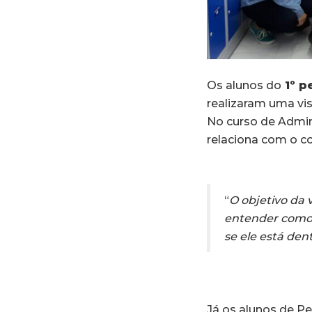
Os alunos do
1º p
realizaram uma vi
No curso de Admini
relaciona com o co
“
O objetivo da 
entender como 
se ele está den
Já os alunos de Pe