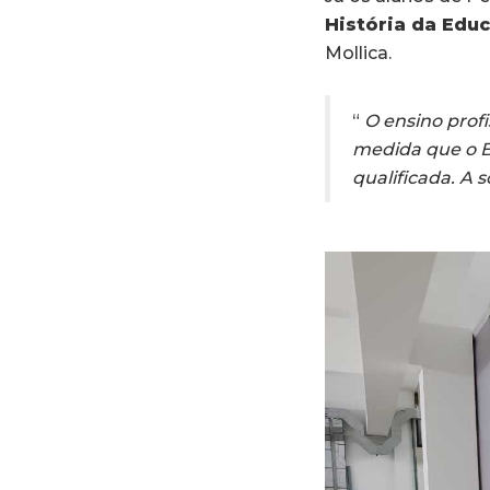
História da Edu
Mollica.
“
O ensino profi
medida que o B
qualificada. A 