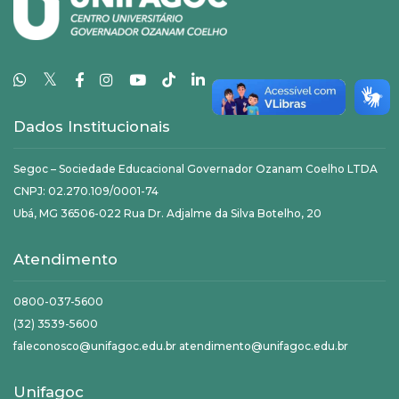
𝕏
Dados Institucionais
Segoc – Sociedade Educacional Governador Ozanam Coelho LTDA
CNPJ: 02.270.109/0001-74
Ubá, MG 36506-022 Rua Dr. Adjalme da Silva Botelho, 20
Atendimento
0800-037-5600
(32) 3539-5600
faleconosco@unifagoc.edu.br atendimento@unifagoc.edu.br
Unifagoc