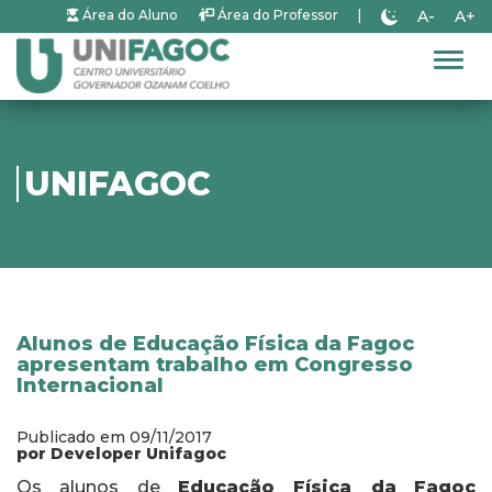
A-
A+
Área do Aluno
Área do Professor
|
Alter
UNIFAGOC
Alunos de Educação Física da Fagoc
apresentam trabalho em Congresso
Internacional
Publicado em 09/11/2017
por Developer Unifagoc
Os alunos de
Educação Física da
Fagoc