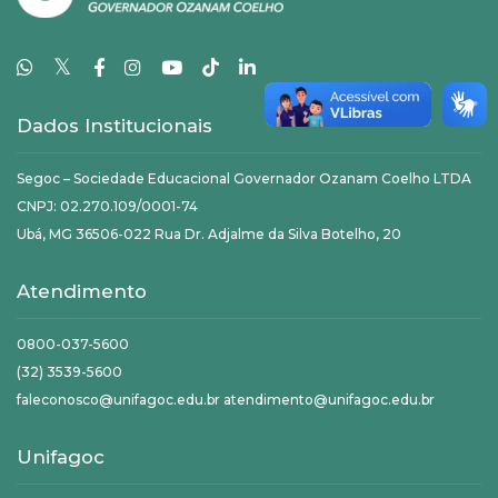
𝕏
Dados Institucionais
Segoc – Sociedade Educacional Governador Ozanam Coelho LTDA
CNPJ: 02.270.109/0001-74
Ubá, MG 36506-022 Rua Dr. Adjalme da Silva Botelho, 20
Atendimento
0800-037-5600
(32) 3539-5600
faleconosco@unifagoc.edu.br atendimento@unifagoc.edu.br
Unifagoc