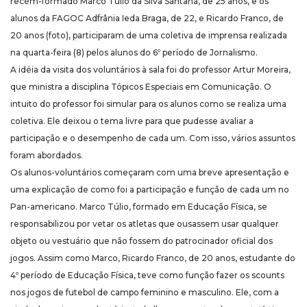
recém-formado Marco Túlio da Silva Santana, de 25 anos, e os
alunos da FAGOC Adfrânia Ieda Braga, de 22, e Ricardo Franco, de
20 anos (foto), participaram de uma coletiva de imprensa realizada
na quarta-feira (8) pelos alunos do 6º período de Jornalismo.
A idéia da visita dos voluntários à sala foi do professor Artur Moreira,
que ministra a disciplina Tópicos Especiais em Comunicação. O
intuito do professor foi simular para os alunos como se realiza uma
coletiva. Ele deixou o tema livre para que pudesse avaliar a
participação e o desempenho de cada um. Com isso, vários assuntos
foram abordados.
Os alunos-voluntários começaram com uma breve apresentação e
uma explicação de como foi a participação e função de cada um no
Pan-americano. Marco Túlio, formado em Educação Física, se
responsabilizou por vetar os atletas que ousassem usar qualquer
objeto ou vestuário que não fossem do patrocinador oficial dos
jogos. Assim como Marco, Ricardo Franco, de 20 anos, estudante do
4º período de Educação Física, teve como função fazer os scounts
nos jogos de futebol de campo feminino e masculino. Ele, com a