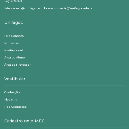
(32) 3539-5600
faleconosco@unifagoc.edu.br atendimento@unifagoc.edu.br
Unifagoc
Fale Conosco
Imprensa
Institucional
Área do Aluno
Área do Professor
Vestibular
Graduação
Medicina
Pós-Graduação
Cadastro no e-MEC