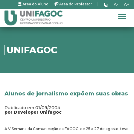
A-
A+
Área do Aluno
Área do Professor
|
Alter
UNIFAGOC
Alunos de jornalismo expõem suas obras
Publicado em 01/09/2004
por Developer Unifagoc
A V Semana da Comunicação da FAGOC, de 25 a 27 de agosto, teve