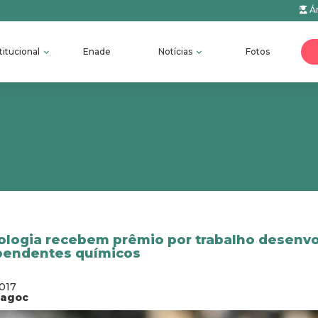
Ár
titucional
Enade
Notícias
Fotos
ologia recebem prêmio por trabalho desenv
ependentes químicos
2017
fagoc