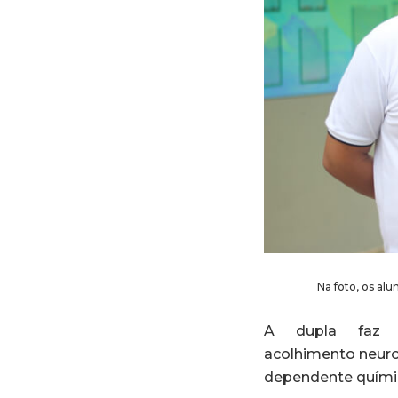
Na foto, os al
A dupla faz 
acolhimento neurop
dependente químic