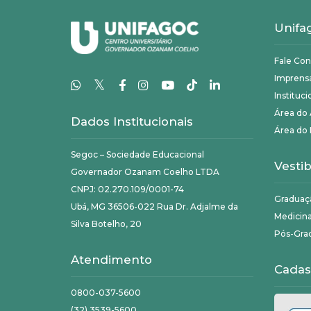
Unifa
Fale Co
Imprens
𝕏
Instituci
Área do
Dados Institucionais
Área do 
Segoc – Sociedade Educacional
Vestib
Governador Ozanam Coelho LTDA
CNPJ: 02.270.109/0001-74
Graduaç
Ubá, MG 36506-022 Rua Dr. Adjalme da
Medicin
Silva Botelho, 20
Pós-Gra
Atendimento
Cadas
0800-037-5600
(32) 3539-5600