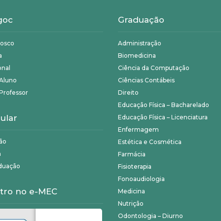
goc
Graduação
nosco
Administração
a
Biomedicina
onal
Ciência da Computação
 Aluno
Ciências Contábeis
Professor
Direito
Educação Física – Bacharelado
ular
Educação Física – Licenciatura
Enfermagem
ão
Estética e Cosmética
a
Farmácia
duação
Fisioterapia
Fonoaudiologia
tro no e-MEC
Medicina
Nutrição
Odontologia – Diurno