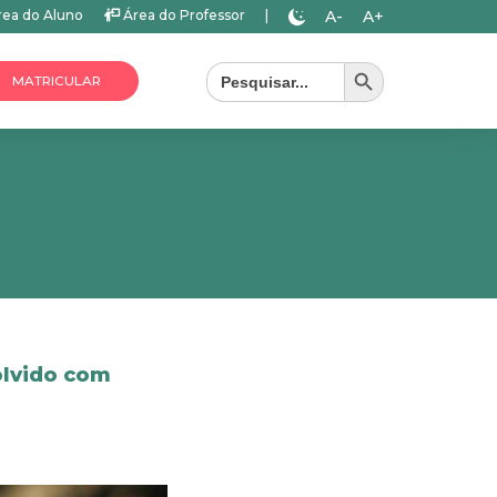
A-
A+
ea do Aluno
Área do Professor
|
Search Button
Search
for:
MATRICULAR
olvido com