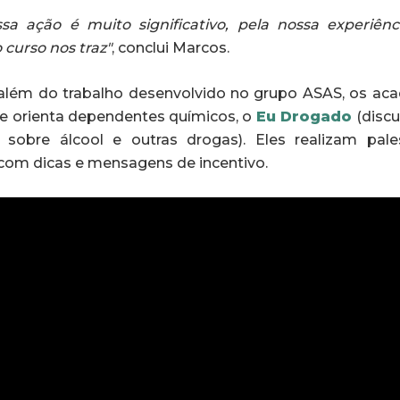
ssa ação é muito significativo, pela nossa experiên
curso nos traz"
, conclui Marcos.
, além do trabalho desenvolvido no grupo ASAS, os a
 e orienta dependentes químicos, o
Eu Drogado
(discu
sobre álcool e outras drogas). Eles realizam pale
om dicas e mensagens de incentivo.