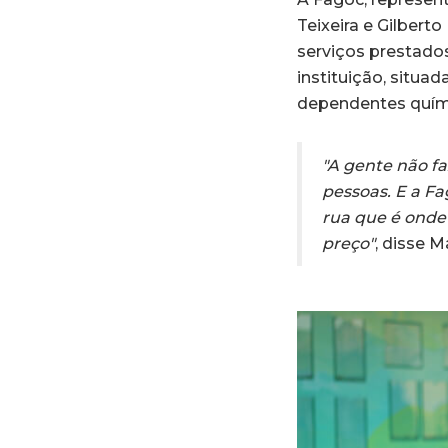
Teixeira e Gilbert
serviços prestado
instituição, situa
dependentes quím
"A gente não f
pessoas. E a Fa
rua que é onde
preço"
, disse M