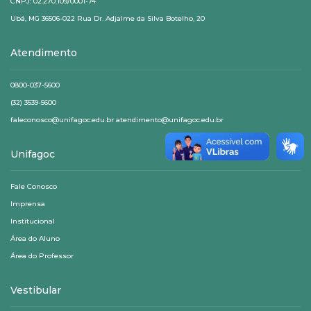
CNPJ: 02.270.109/0001-74
Ubá, MG 36506-022 Rua Dr. Adjalme da Silva Botelho, 20
Atendimento
0800-037-5600
(32) 3539-5600
faleconosco@unifagoc.edu.br atendimento@unifagoc.edu.br
Unifagoc
Fale Conosco
Imprensa
Institucional
Área do Aluno
Área do Professor
Vestibular