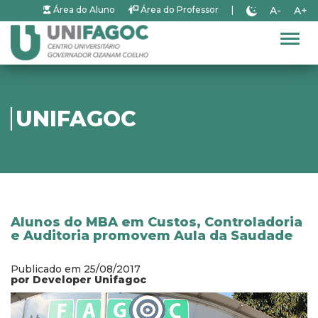
A-
A+
Área do Aluno
Área do Professor
|
Alter
UNIFAGOC
Alunos do MBA em Custos, Controladoria
e Auditoria promovem Aula da Saudade
Publicado em 25/08/2017
por Developer Unifagoc