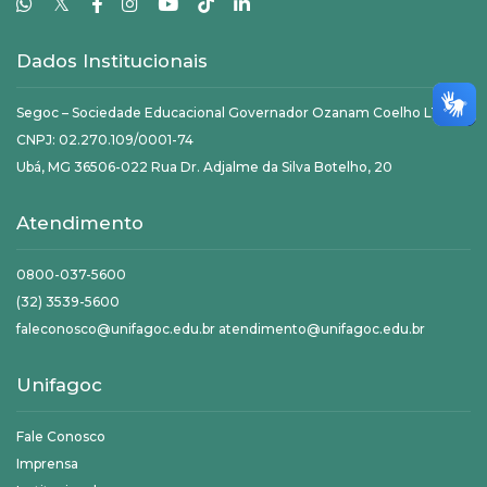
𝕏
Dados Institucionais
Segoc – Sociedade Educacional Governador Ozanam Coelho LTDA
CNPJ: 02.270.109/0001-74
Ubá, MG 36506-022 Rua Dr. Adjalme da Silva Botelho, 20
Atendimento
0800-037-5600
(32) 3539-5600
faleconosco@unifagoc.edu.br atendimento@unifagoc.edu.br
Unifagoc
Fale Conosco
Imprensa