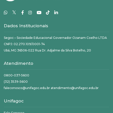
𝕏
Dados Institucionais
Segoc – Sociedade Educacional Governador Ozanam Coelho LTDA
CNPJ: 02.270.109/0001-74
Ubá, MG 36506-022 Rua Dr. Adjalme da Silva Botelho, 20
Atendimento
0800-037-5600
(32) 3539-5600
faleconosco@unifagoc.edu.br atendimento@unifagoc.edu.br
Unifagoc
Fale Conosco