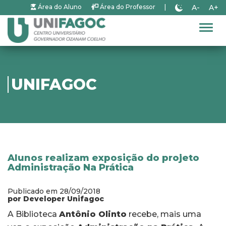
A-
A+
Área do Aluno
Área do Professor
|
Alter
UNIFAGOC
Alunos realizam exposição do projeto
Administração Na Prática
Publicado em 28/09/2018
por Developer Unifagoc
A Biblioteca
Antônio Olinto
recebe, mais uma