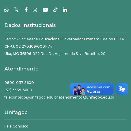
𝕏
Dados Institucionais
Segoc – Sociedade Educacional Governador Ozanam Coelho LTDA
CNPJ: 02.270.109/0001-74
Ubá, MG 36506-022 Rua Dr. Adjalme da Silva Botelho, 20
Atendimento
0800-037-5600
(32) 3539-5600
faleconosco@unifagoc.edu.br atendimento@unifagoc.edu.br
Unifagoc
Fale Conosco