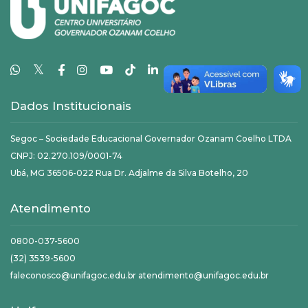
𝕏
Dados Institucionais
Segoc – Sociedade Educacional Governador Ozanam Coelho LTDA
CNPJ: 02.270.109/0001-74
Ubá, MG 36506-022 Rua Dr. Adjalme da Silva Botelho, 20
Atendimento
0800-037-5600
(32) 3539-5600
faleconosco@unifagoc.edu.br atendimento@unifagoc.edu.br