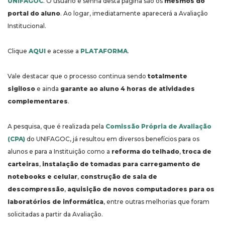
UNIFAGOC
. O usuário e senha desta página são os
mesmos do
portal do aluno
. Ao logar, imediatamente aparecerá a Avaliação
Institucional.
Clique
AQUI
e acesse a
PLATAFORMA
.
Vale destacar que o processo continua sendo
totalmente
sigiloso
e ainda
garante ao aluno
4 horas de atividades
complementares
.
A pesquisa, que é realizada pela
Comissão Própria de Avaliação
(CPA)
do UNIFAGOC, já resultou em diversos benefícios para os
alunos e para a Instituição como a
reforma do telhado
,
troca de
carteiras
,
instalação de tomadas para carregamento de
notebooks e celular
,
construção de sala de
descompressão
,
aquisição de novos computadores para os
laboratórios de informática
, entre outras melhorias que foram
solicitadas a partir da Avaliação.