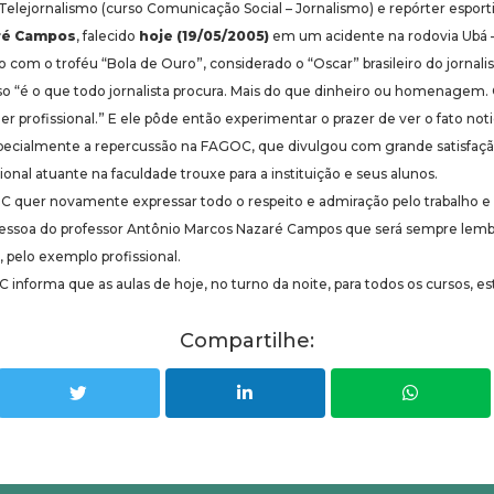
 Telejornalismo (curso Comunicação Social – Jornalismo) e repórter espor
ré Campos
, falecido
hoje (19/05/2005)
em um acidente na rodovia Ubá – 
om o troféu “Bola de Ouro”, considerado o “Oscar” brasileiro do jornali
so “é o que todo jornalista procura. Mais do que dinheiro ou homenagem
r profissional.” E ele pôde então experimentar o prazer de ver o fato not
especialmente a repercussão na FAGOC, que divulgou com grande satisfaçã
onal atuante na faculdade trouxe para a instituição e seus alunos.
uer novamente expressar todo o respeito e admiração pelo trabalho e m
 pessoa do professor Antônio Marcos Nazaré Campos que será sempre lemb
, pelo exemplo profissional.
C informa que as aulas de hoje, no turno da noite, para todos os cursos, e
Compartilhe: