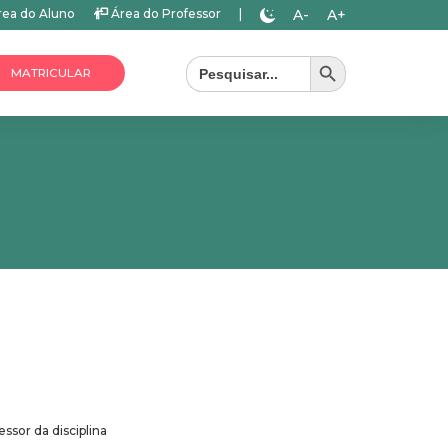
A-
A+
ea do Aluno
Área do Professor
|
Search Button
Search
for:
MATRICULAR
ssor da disciplina