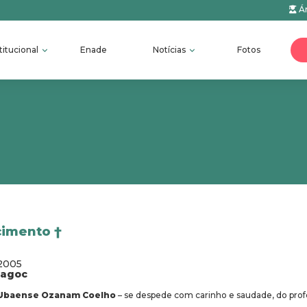
Ár
titucional
Enade
Notícias
Fotos
cimento †
/2005
fagoc
 Ubaense Ozanam Coelho
– se despede com carinho e saudade, do profe