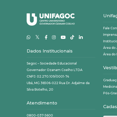
Unifa
Fale Co
Imprens
𝕏
Instituci
Área do
Dados Institucionais
Área do 
Segoc – Sociedade Educacional
Vestib
Governador Ozanam Coelho LTDA
CNPJ: 02.270.109/0001-74
Graduaç
Ubá, MG 36506-022 Rua Dr. Adjalme da
Medicin
Silva Botelho, 20
Pós-Gra
Atendimento
Cadas
0800-037-5600