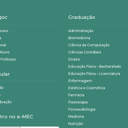
goc
Graduação
nosco
Administração
a
Biomedicina
onal
Ciência da Computação
 Aluno
Ciências Contábeis
Professor
Direito
Educação Física – Bacharelado
ular
Educação Física – Licenciatura
Enfermagem
ão
Estética e Cosmética
a
Farmácia
duação
Fisioterapia
Fonoaudiologia
tro no e-MEC
Medicina
Nutrição