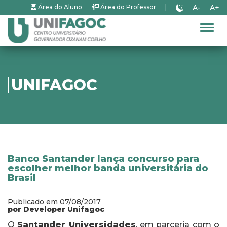
A-
A+
Área do Aluno
Área do Professor
|
Alter
UNIFAGOC
Banco Santander lança concurso para
escolher melhor banda universitária do
Brasil
Publicado em 07/08/2017
por Developer Unifagoc
O
Santander Universidades
, em parceria com o