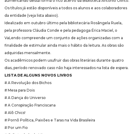
aumentando dessa forma o rico acervo da Biblioteca Antônio Olinto.
Os títulos já estão disponíveis a todos os alunos e aos colaboradores
da entidade (veja lista abaixo).
Idealizado em outubro último pela bibliotecária Rosângela Ruela,
pela professora Cláudia Conde e pela pedagoga Érica Maciel, o
VaLendo compreende um conjunto de ações organizadas com a
finalidade de estimular ainda mais o hábito da leitura. As obras são
adquiridas mensalmente.
Os acadêmicos podem usufruir das obras literárias durante quatro
dias, período renovado caso não haja interessados na lista de espera.
LISTA DE ALGUNS NOVOS LIVROS
# A Revolução dos Bichos
# Mesa para Dois
# A Dança do Universo
# A Conspiração Franciscana
# Alô Chics!
# Pornô Política, Paixões e Taras na Vida Brasileira
# Por um Fio