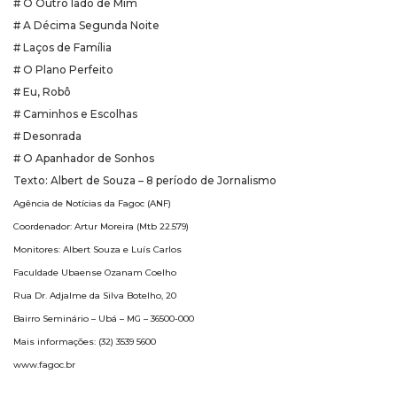
# O Outro lado de Mim
# A Décima Segunda Noite
# Laços de Família
# O Plano Perfeito
# Eu, Robô
# Caminhos e Escolhas
# Desonrada
# O Apanhador de Sonhos
Texto: Albert de Souza – 8 período de Jornalismo
Agência de Notícias da Fagoc (ANF)
Coordenador: Artur Moreira (Mtb 22.579)
Monitores: Albert Souza e Luís Carlos
Faculdade Ubaense Ozanam Coelho
Rua Dr. Adjalme da Silva Botelho, 20
Bairro Seminário – Ubá – MG – 36500-000
Mais informações: (32) 3539 5600
www.fagoc.br