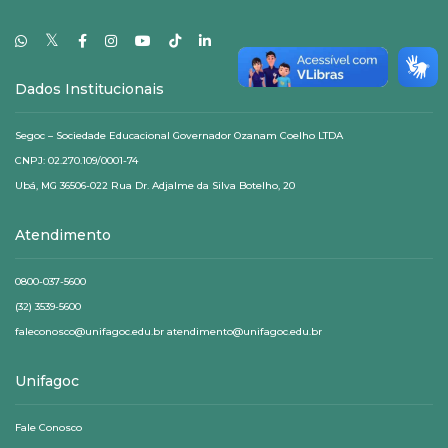
𝕏
Dados Institucionais
Segoc – Sociedade Educacional Governador Ozanam Coelho LTDA
CNPJ: 02.270.109/0001-74
Ubá, MG 36506-022 Rua Dr. Adjalme da Silva Botelho, 20
Atendimento
0800-037-5600
(32) 3539-5600
faleconosco@unifagoc.edu.br atendimento@unifagoc.edu.br
Unifagoc
Fale Conosco