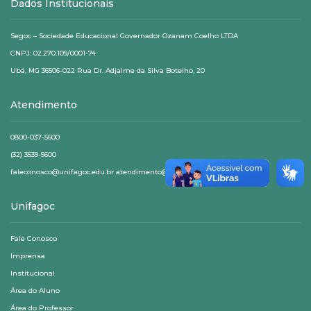
Dados Institucionais
Segoc – Sociedade Educacional Governador Ozanam Coelho LTDA
CNPJ: 02.270.109/0001-74
Ubá, MG 36506-022 Rua Dr. Adjalme da Silva Botelho, 20
Atendimento
0800-037-5600
(32) 3539-5600
faleconosco@unifagoc.edu.br atendimento@unifagoc.edu.br
Unifagoc
Fale Conosco
Imprensa
Institucional
Área do Aluno
Área do Professor