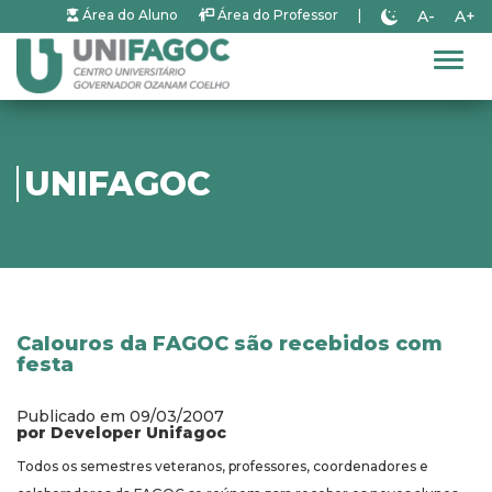
A-
A+
Área do Aluno
Área do Professor
|
Alter
UNIFAGOC
Calouros da FAGOC são recebidos com
festa
Publicado em 09/03/2007
por Developer Unifagoc
Todos os semestres veteranos, professores, coordenadores e