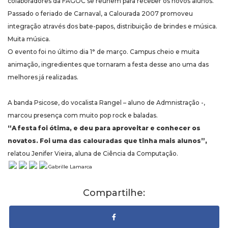
colaboradores da FAGOC se reúnem para receber os novos alunos.
Passado o feriado de Carnaval, a Calourada 2007 promoveu
integração através dos bate-papos, distribuição de brindes e música.
Muita música.
O evento foi no último dia 1° de março. Campus cheio e muita
animação, ingredientes que tornaram a festa desse ano uma das
melhores já realizadas.
A banda Psicose, do vocalista Rangel – aluno de Admnistração -,
marcou presença com muito pop rock e baladas.
“A festa foi ótima, e deu para aproveitar e conhecer os
novatos. Foi uma das calouradas que tinha mais alunos”,
relatou Jenifer Vieira, aluna de Ciência da Computação.
Gabrille Lamarca
Compartilhe: