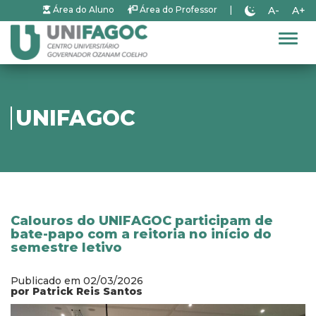
A-
A+
Área do Aluno
Área do Professor
|
Alter
UNIFAGOC
Calouros do UNIFAGOC participam de
bate-papo com a reitoria no início do
semestre letivo
Publicado em 02/03/2026
por Patrick Reis Santos