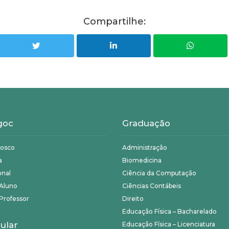
Compartilhe:
goc
Graduação
nosco
Administração
a
Biomedicina
onal
Ciência da Computação
 Aluno
Ciências Contábeis
Professor
Direito
Educação Física – Bacharelado
ular
Educação Física – Licenciatura