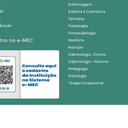
Enfermagem
ão
Estética e Cosmética
a
Farmácia
duação
Fisioterapia
Fonoaudiologia
tro no e-MEC
Medicina
Nutrição
Odontologia – Diurno
Odontologia – Noturno
Pedagogia
Psicologia
Terapia Ocupacional
©
Unifagoc
- Todos os direitos reservados