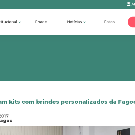
Ár
titucional
Enade
Notícias
Fotos
m kits com brindes personalizados da Fago
2017
fagoc