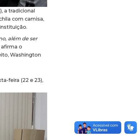
), a tradicional
hila com camisa,
nstituição.
uno, além de ser
, afirma o
eito, Washington
a-feira (22 e 23),