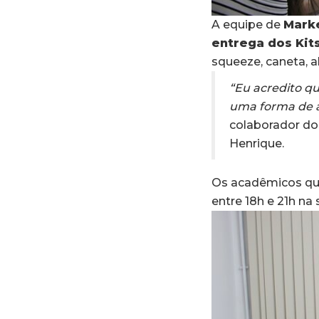
A equipe de
Mark
entrega dos Kit
squeeze, caneta, a
“Eu acredito qu
uma forma de a
colaborador do
Henrique.
Os acadêmicos que 
entre 18h e 21h na