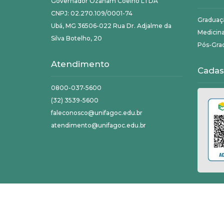
Governador Ozanam Coelho LTDA
CNPJ: 02.270.109/0001-74
Graduaç
Ubá, MG 36506-022 Rua Dr. Adjalme da
Medicin
Silva Botelho, 20
Pós-Gra
Atendimento
Cadas
0800-037-5600
(32) 3539-5600
faleconosco@unifagoc.edu.br
atendimento@unifagoc.edu.br