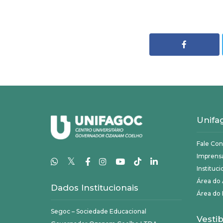
Unifa
Fale Co
Imprens
𝕏
Instituci
Área do
Dados Institucionais
Área do 
Segoc – Sociedade Educacional
Vestib