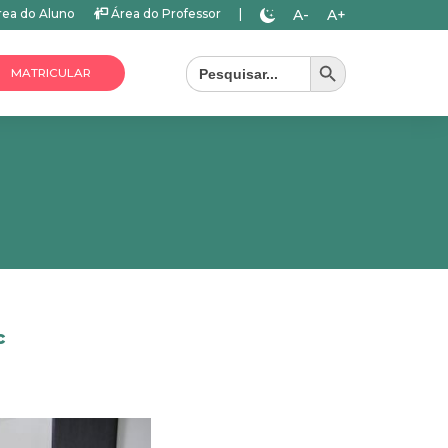
A-
A+
ea do Aluno
Área do Professor
|
Search Button
Search
for:
MATRICULAR
c