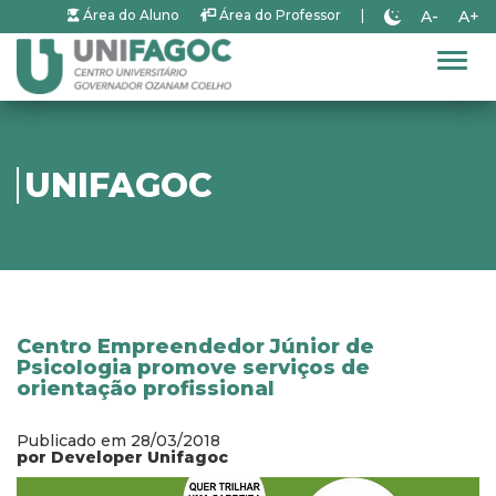
A-
A+
Área do Aluno
Área do Professor
|
Alter
UNIFAGOC
Centro Empreendedor Júnior de
Psicologia promove serviços de
orientação profissional
Publicado em 28/03/2018
por Developer Unifagoc