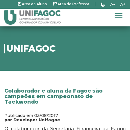
A-
A+
Área do Aluno
Área do Professor
|
Alter
UNIFAGOC
Colaborador e aluna da Fagoc são
campeões em campeonato de
Taekwondo
Publicado em 03/08/2017
por Developer Unifagoc
O colaborador da Secretaria Financeira da Fagoc