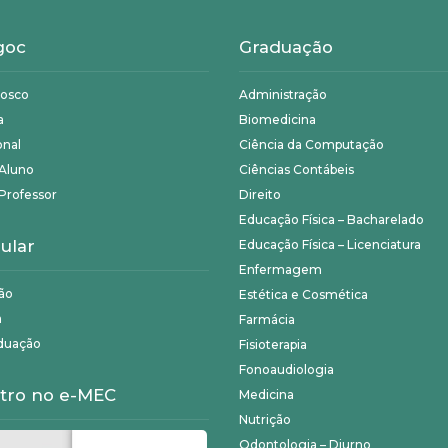
goc
Graduação
nosco
Administração
a
Biomedicina
onal
Ciência da Computação
 Aluno
Ciências Contábeis
Professor
Direito
Educação Física – Bacharelado
ular
Educação Física – Licenciatura
Enfermagem
ão
Estética e Cosmética
a
Farmácia
duação
Fisioterapia
Fonoaudiologia
tro no e-MEC
Medicina
Nutrição
Odontologia – Diurno