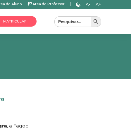
A-
A+
ea do Aluno
Área do Professor
|
Search Button
Search
for:
MATRICULAR
ra
gra
, a Fagoc