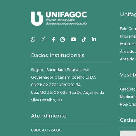
Unifa
Fale Co
Imprens
𝕏
Instituci
Área do
Dados Institucionais
Área do 
Segoc – Sociedade Educacional
Vestib
Governador Ozanam Coelho LTDA
CNPJ: 02.270.109/0001-74
Graduaç
Ubá, MG 36506-022 Rua Dr. Adjalme da
Medicin
Silva Botelho, 20
Pós-Gra
Atendimento
Cadas
0800-037-5600