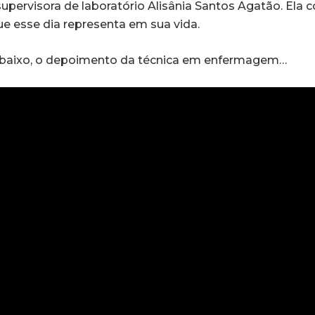
pervisora de laboratório Alisânia Santos Agatão. Ela 
ue esse dia representa em sua vida.
 abaixo, o depoimento da técnica em enfermagem…