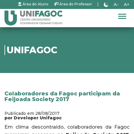
A-
A+
Área do Aluno
Área do Professor
|
Alter
UNIFAGOC
Colaboradores da Fagoc participam da
Feijoada Society 2017
Publicado em 28/08/2017
por Developer Unifagoc
Em clima descontraído, colaboradores da Fagoc