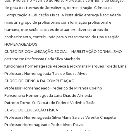
das 19 horas, no Pavilhão do Horto Florestal, a cerimônia de colação
de grau das turmas de Jornalismo, Administração, Ciência da
Computação e Educação Física. A instituição entrega à sociedade
mais um grupo de profissionais com formação profissional e
humana, que serão capazes de atuar em diversas áreas do
conhecimento, contribuindo para o crescimento de Ubá e região.
HOMENAGEADOS
CURSO DE COMUNICAÇÃO SOCIAL – HABILITAÇÃO JORNALISMO
patronesse Professora Carla Silva Machado
funcionária homenageada Rebeca Berckmans Marques Toledo Lana
Professora Homenageada Taís de Souza Alves
CURSO DE CIÊNCIA DA COMPUTAÇÃO
Professor Homenageado Frederico de Miranda Coelho
Funcionária Homenageada Lana Dias de Almeida
Patrono Exmo. Sr. Deputado Federal Vadinho Baião
CURSO DE EDUCAÇÃO FÍSICA
Professora Homenageada Sílvia Maria Saraiva Valente Chiapeta
Professor Homenageado Pedro Alves Paiva