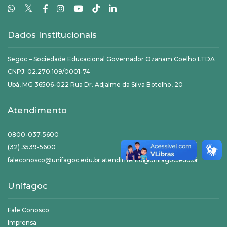
𝕏
Dados Institucionais
Segoc – Sociedade Educacional Governador Ozanam Coelho LTDA
CNPJ: 02.270.109/0001-74
Ubá, MG 36506-022 Rua Dr. Adjalme da Silva Botelho, 20
Atendimento
0800-037-5600
(32) 3539-5600
faleconosco@unifagoc.edu.br atendimento@unifagoc.edu.br
Unifagoc
Fale Conosco
Imprensa