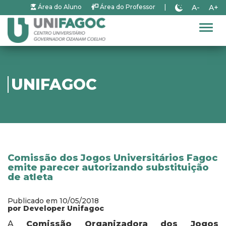
A-
A+
Área do Aluno
Área do Professor
|
Alter
UNIFAGOC
Comissão dos Jogos Universitários Fagoc
emite parecer autorizando substituição
de atleta
Publicado em 10/05/2018
por Developer Unifagoc
A
Comissão Organizadora dos Jogos