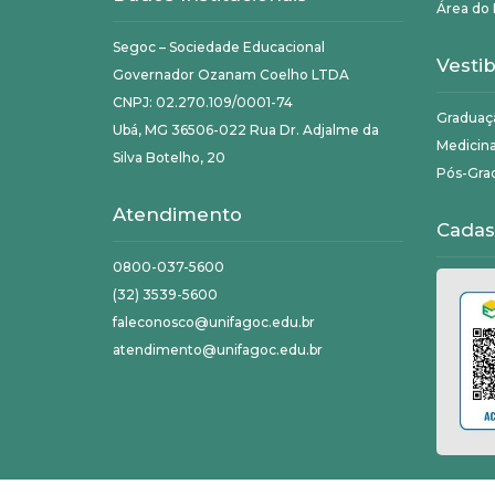
Área do 
Segoc – Sociedade Educacional
Vestib
Governador Ozanam Coelho LTDA
CNPJ: 02.270.109/0001-74
Graduaç
Ubá, MG 36506-022 Rua Dr. Adjalme da
Medicin
Silva Botelho, 20
Pós-Gra
Atendimento
Cadas
0800-037-5600
(32) 3539-5600
faleconosco@unifagoc.edu.br
atendimento@unifagoc.edu.br