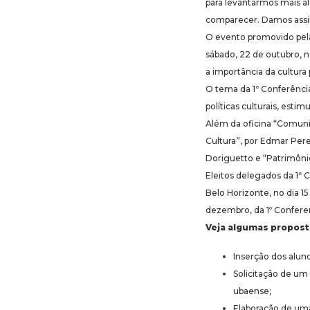
para levantarmos mais a
comparecer. Damos assim,
O evento promovido pela
sábado, 22 de outubro, n
a importância da cultura
O tema da 1ª Conferência
políticas culturais, esti
Além da oficina “Comuni
Cultura”, por Edmar Perei
Doriguetto e “Patrimôni
Eleitos delegados da 1ª C
Belo Horizonte, no dia 15
dezembro, da 1º Conferen
Veja algumas proposta
Inserção dos alun
Solicitação de um
ubaense;
Elaboração de uma