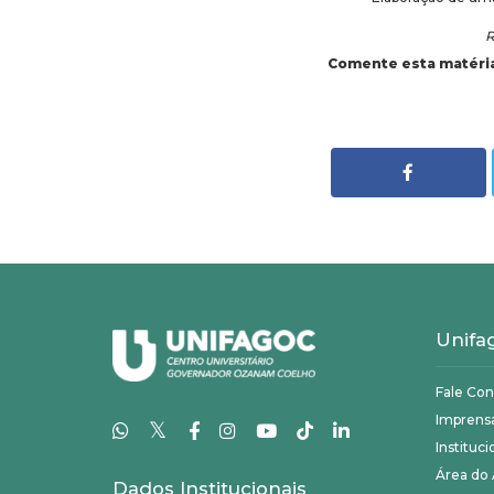
R
Comente esta matéri
Unifa
Fale Co
Imprens
𝕏
Instituci
Área do
Dados Institucionais