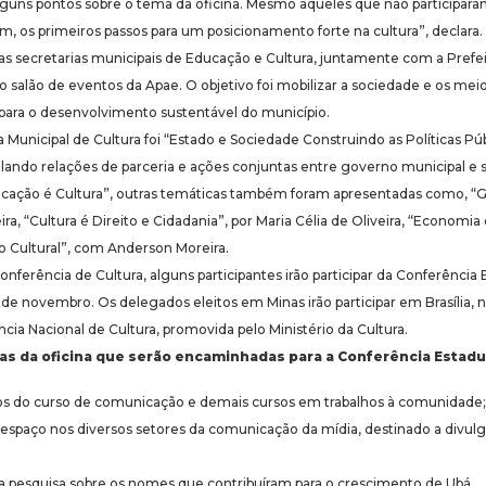
lguns pontos sobre o tema da oficina. Mesmo aqueles que não participa
 os primeiros passos para um posicionamento forte na cultura”, declara.
s secretarias municipais de Educação e Cultura, juntamente com a Prefe
o salão de eventos da Apae. O objetivo foi mobilizar a sociedade e os m
 para o desenvolvimento sustentável do município.
 Municipal de Cultura foi “Estado e Sociedade Construindo as Políticas Púb
mulando relações de parceria e ações conjuntas entre governo municipal e s
cação é Cultura”, outras temáticas também foram apresentadas como, “G
ra, “Cultura é Direito e Cidadania”, por Maria Célia de Oliveira, “Economia
o Cultural”, com Anderson Moreira.
onferência de Cultura, alguns participantes irão participar da Conferência
 de novembro. Os delegados eleitos em Minas irão participar em Brasília, n
cia Nacional de Cultura, promovida pelo Ministério da Cultura.
s da oficina que serão encaminhadas para a Conferência Estadua
os do curso de comunicação e demais cursos em trabalhos à comunidade;
 espaço nos diversos setores da comunicação da mídia, destinado a divulg
 pesquisa sobre os nomes que contribuíram para o crescimento de Ubá.