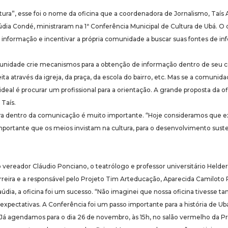
ura”, esse foi o nome da oficina que a coordenadora de Jornalismo, Taís
údia Condé, ministraram na 1ª Conferência Municipal de Cultura de Ubá. O o
 informação e incentivar a própria comunidade a buscar suas fontes de 
unidade crie mecanismos para a obtenção de informação dentro de seu co
ta através da igreja, da praça, da escola do bairro, etc. Mas se a comunid
 ideal é procurar um profissional para a orientação. A grande proposta da ofi
Taís.
tura dentro da comunicação é muito importante. “Hoje consideramos que ex
portante que os meios invistam na cultura, para o desenvolvimento suste
o vereador Cláudio Ponciano, o teatrólogo e professor universitário Helder
rreira e a responsável pelo Projeto Tim Arteducação, Aparecida Camiloto 
dia, a oficina foi um sucesso. “Não imaginei que nossa oficina tivesse tan
expectativas. A Conferência foi um passo importante para a história de Ubá
Já agendamos para o dia 26 de novembro, às 15h, no salão vermelho da P