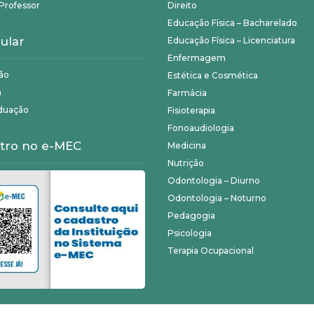
Professor
Direito
Educação Física – Bacharelado
ular
Educação Física – Licenciatura
Enfermagem
ão
Estética e Cosmética
a
Farmácia
duação
Fisioterapia
Fonoaudiologia
tro no e-MEC
Medicina
Nutrição
Odontologia – Diurno
Odontologia – Noturno
Pedagogia
Psicologia
Terapia Ocupacional