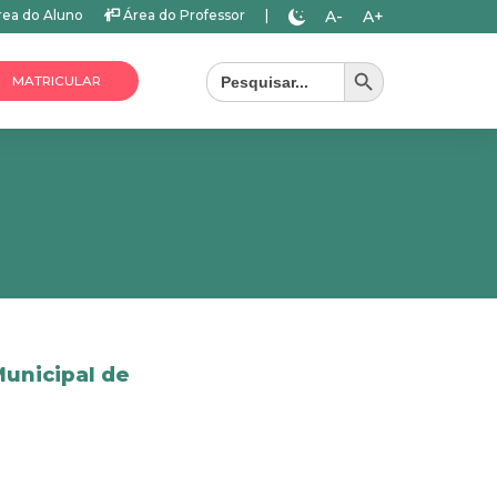
A-
A+
ea do Aluno
Área do Professor
|
Search Button
Search
for:
MATRICULAR
Municipal de