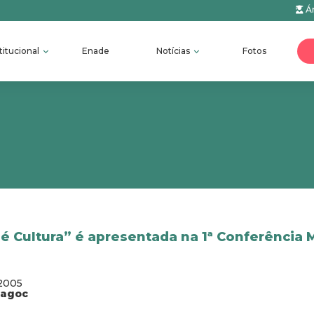
Ár
titucional
Enade
Notícias
Fotos
 Cultura” é apresentada na 1ª Conferência 
/2005
fagoc