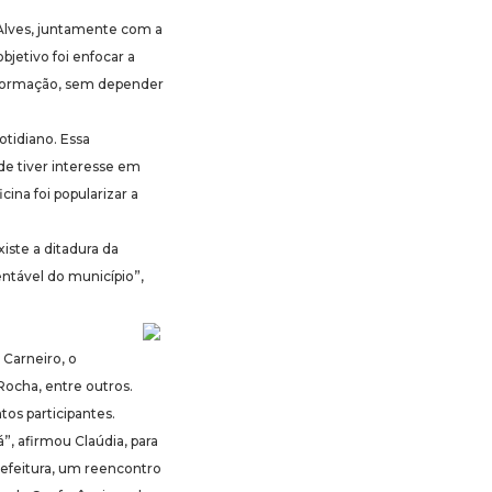
 Alves, juntamente com a
bjetivo foi enfocar a
informação, sem depender
tidiano. Essa
ade tiver interesse em
cina foi popularizar a
iste a ditadura da
ntável do município”,
 Carneiro, o
Rocha, entre outros.
tos participantes.
”, afirmou Claúdia, para
refeitura, um reencontro