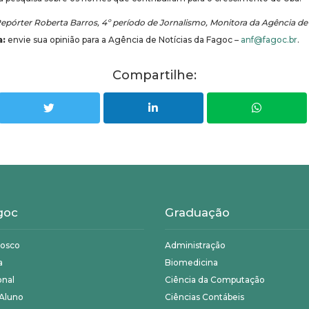
epórter Roberta Barros, 4º período de Jornalismo, Monitora da Agência de
a:
envie sua opinião para a Agência de Notícias da Fagoc –
anf@fagoc.br
.
Compartilhe:
goc
Graduação
nosco
Administração
a
Biomedicina
onal
Ciência da Computação
 Aluno
Ciências Contábeis