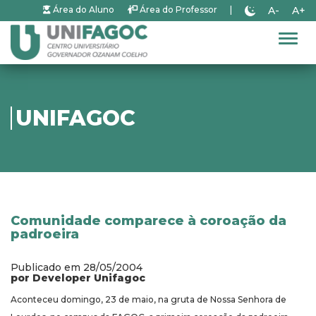
A-
A+
Área do Aluno
Área do Professor
|
Alter
UNIFAGOC
Comunidade comparece à coroação da
padroeira
Publicado em 28/05/2004
por Developer Unifagoc
Aconteceu domingo, 23 de maio, na gruta de Nossa Senhora de