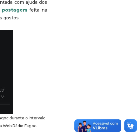
montada com ajuda dos
a
postagem
feita na
os gostos.
goc durante o intervalo
 da Web Rádio Fagoc.