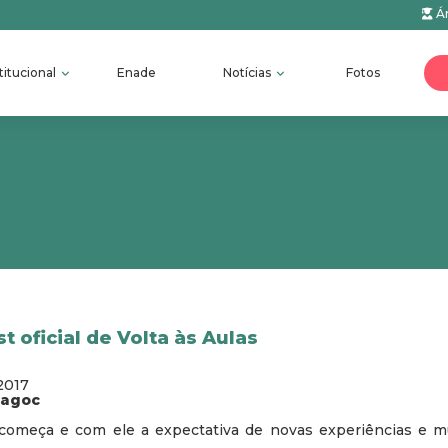
Ár
titucional
Enade
Notícias
Fotos
st oficial de Volta às Aulas
2017
fagoc
omeça e com ele a expectativa de novas experiências e mu