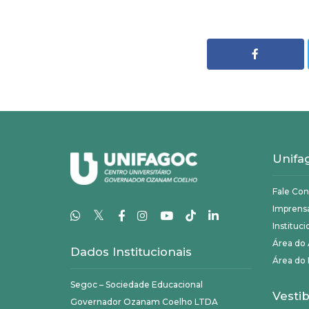
Unifa
Fale Co
Imprens
𝕏
Instituci
Área do
Dados Institucionais
Área do 
Segoc – Sociedade Educacional
Vestib
Governador Ozanam Coelho LTDA