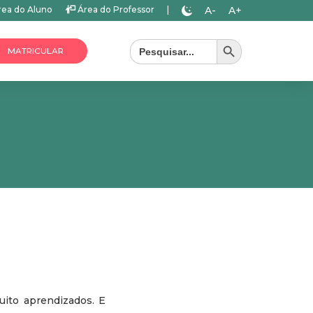
A-
A+
ea do Aluno
Área do Professor
|
Search Button
Search
for:
MATRICULAR
ito aprendizados. E