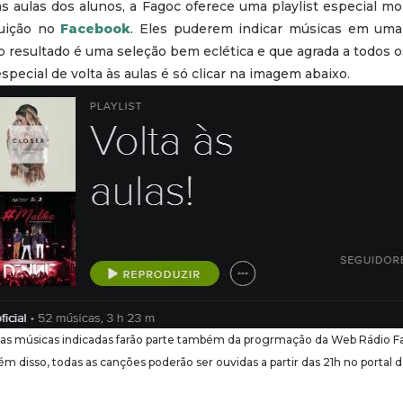
às aulas dos alunos, a Fagoc oferece uma playlist especial 
tuição no
Facebook
. Eles puderem indicar músicas em um
E o resultado é uma seleção bem eclética e que agrada a todos 
 especial de volta às aulas é só clicar na imagem abaixo.
mas músicas indicadas farão parte também da progrmação da Web Rádio Fa
Além disso, todas as canções poderão ser ouvidas a partir das 21h no portal