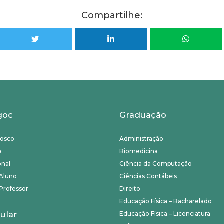
Compartilhe:
goc
Graduação
nosco
Administração
a
Biomedicina
onal
Ciência da Computação
 Aluno
Ciências Contábeis
Professor
Direito
Educação Física – Bacharelado
ular
Educação Física – Licenciatura