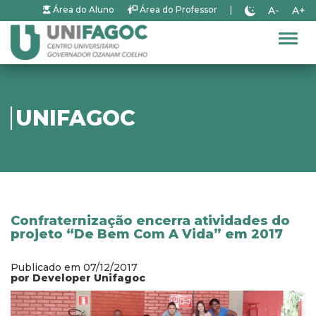
A-
A+
Área do Aluno
Área do Professor
|
Alter
UNIFAGOC
Confraternização encerra atividades do
projeto “De Bem Com A Vida” em 2017
Publicado em 07/12/2017
por Developer Unifagoc