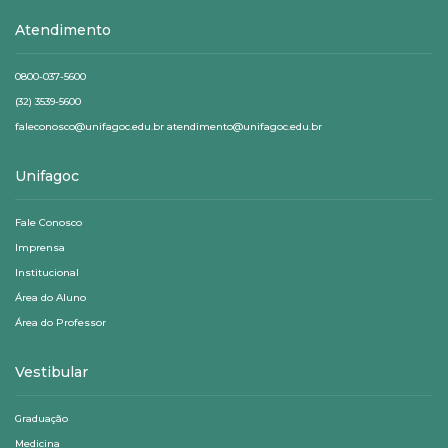
Atendimento
0800-037-5600
(32) 3539-5600
faleconosco@unifagoc.edu.br atendimento@unifagoc.edu.br
Unifagoc
Fale Conosco
Imprensa
Institucional
Área do Aluno
Área do Professor
Vestibular
Graduação
Medicina