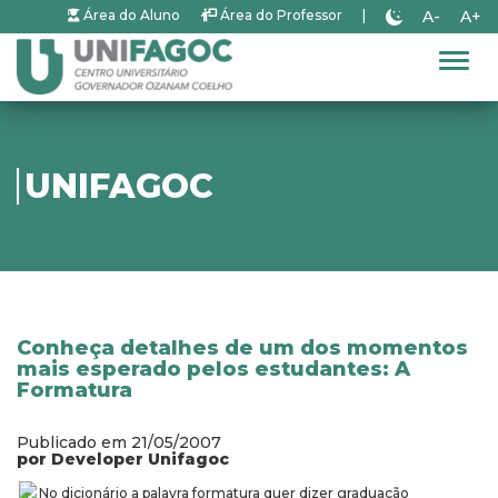
A-
A+
Área do Aluno
Área do Professor
|
Alter
UNIFAGOC
Conheça detalhes de um dos momentos
mais esperado pelos estudantes: A
Formatura
Publicado em 21/05/2007
por Developer Unifagoc
No dicionário a palavra formatura quer dizer graduação