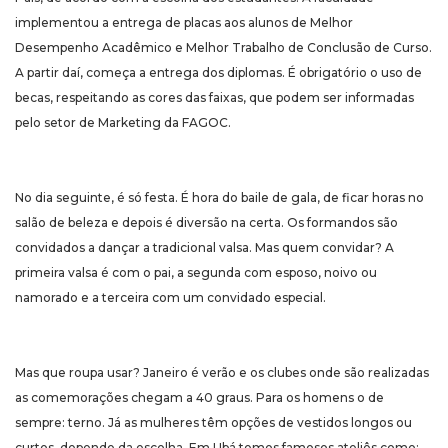
implementou a entrega de placas aos alunos de Melhor
Desempenho Acadêmico e Melhor Trabalho de Conclusão de Curso.
A partir daí, começa a entrega dos diplomas. É obrigatório o uso de
becas, respeitando as cores das faixas, que podem ser informadas
pelo setor de Marketing da FAGOC.
No dia seguinte, é só festa. É hora do baile de gala, de ficar horas no
salão de beleza e depois é diversão na certa. Os formandos são
convidados a dançar a tradicional valsa. Mas quem convidar? A
primeira valsa é com o pai, a segunda com esposo, noivo ou
namorado e a terceira com um convidado especial.
Mas que roupa usar? Janeiro é verão e os clubes onde são realizadas
as comemorações chegam a 40 graus. Para os homens o de
sempre: terno. Já as mulheres têm opções de vestidos longos ou
curtos, depende da escolha. Em Ubá temos famosos ateliês como: