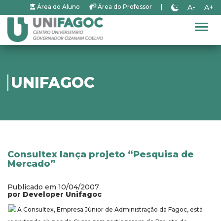
A-
A+
Área do Aluno
Área do Professor
|
Alter
UNIFAGOC
Consultex lança projeto “Pesquisa de
Mercado”
Publicado em 10/04/2007
por Developer Unifagoc
A Consultex, Empresa Júnior de Administração da Fagoc, está