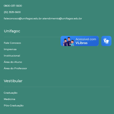
0800-037-5600
(32) 3539-5600
faleconosco@unifagoc.edu.br atendimento@unifagoc.edu.br
Unifagoc
Fale Conosco
Imprensa
Institucional
Área do Aluno
Área do Professor
Vestibular
Graduação
Medicina
Pós-Graduação