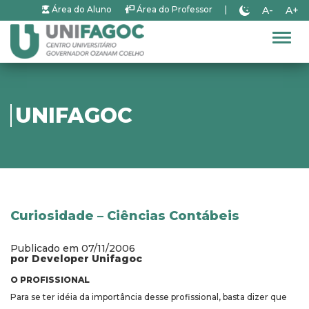
A-
A+
Área do Aluno
Área do Professor
|
Alter
UNIFAGOC
Curiosidade – Ciências Contábeis
Publicado em 07/11/2006
por Developer Unifagoc
O PROFISSIONAL
Para se ter idéia da importância desse profissional, basta dizer que