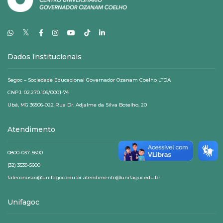
𝕏
Dados Institucionais
Segoc – Sociedade Educacional Governador Ozanam Coelho LTDA
CNPJ: 02.270.109/0001-74
Ubá, MG 36506-022 Rua Dr. Adjalme da Silva Botelho, 20
Atendimento
0800-037-5600
(32) 3539-5600
faleconosco@unifagoc.edu.br atendimento@unifagoc.edu.br
Unifagoc