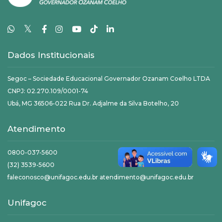
𝕏
Dados Institucionais
Segoc – Sociedade Educacional Governador Ozanam Coelho LTDA
CNPJ: 02.270.109/0001-74
Ubá, MG 36506-022 Rua Dr. Adjalme da Silva Botelho, 20
Atendimento
0800-037-5600
(32) 3539-5600
faleconosco@unifagoc.edu.br atendimento@unifagoc.edu.br
Unifagoc