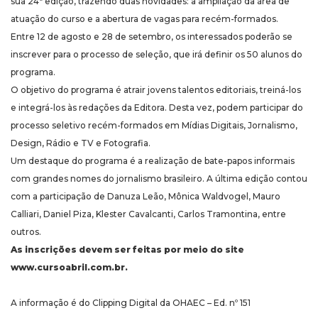
sua 24ª edição, trazendo duas novidades: a ampliação da área de
atuação do curso e a abertura de vagas para recém-formados.
Entre 12 de agosto e 28 de setembro, os interessados poderão se
inscrever para o processo de seleção, que irá definir os 50 alunos do
programa.
O objetivo do programa é atrair jovens talentos editoriais, treiná-los
e integrá-los às redações da Editora. Desta vez, podem participar do
processo seletivo recém-formados em Mídias Digitais, Jornalismo,
Design, Rádio e TV e Fotografia.
Um destaque do programa é a realização de bate-papos informais
com grandes nomes do jornalismo brasileiro. A última edição contou
com a participação de Danuza Leão, Mônica Waldvogel, Mauro
Calliari, Daniel Piza, Klester Cavalcanti, Carlos Tramontina, entre
outros.
As inscrições devem ser feitas por meio do site
www.cursoabril.com.br.
A informação é do Clipping Digital da OHAEC – Ed. nº 151