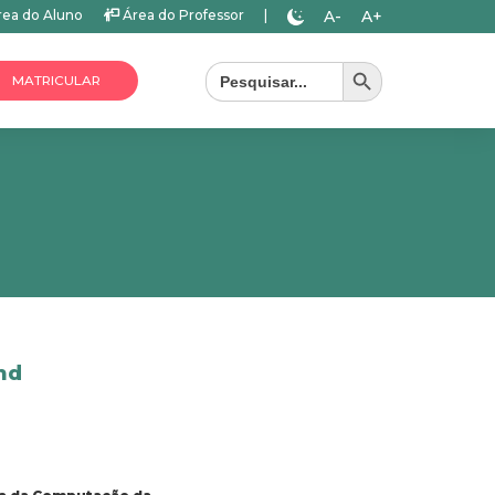
A-
A+
ea do Aluno
Área do Professor
|
Search Button
Search
for:
MATRICULAR
nd