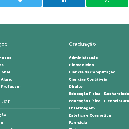
goc
Graduação
onosco
Administração
sa
Biomedicina
cional
Ciência da Computação
 Aluno
Ciências Contábeis
 Professor
Direito
Educação Física – Bacharelad
ular
Educação Física – Licenciatura
Enfermagem
ção
Estética e Cosmética
na
Farmácia