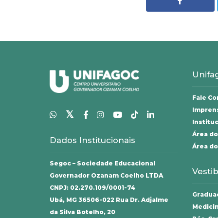
Unifa
Fale C
Impren
𝕏
Institu
Área do
Dados Institucionais
Área do
Segoc – Sociedade Educacional
Vestib
Governador Ozanam Coelho LTDA
CNPJ: 02.270.109/0001-74
Gradua
Ubá, MG 36506-022 Rua Dr. Adjalme
Medici
da Silva Botelho, 20