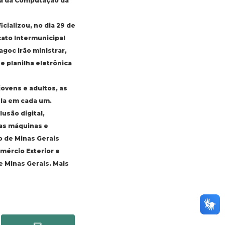
cia da Computação da
ializou, no dia 29 de
cato Intermunicipal
goc irão ministrar,
e planilha eletrônica
jovens e adultos, as
ula em cada um.
usão digital,
das máquinas e
o de Minas Gerais
mércio Exterior e
e Minas Gerais. Mais