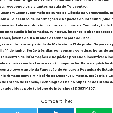
 do Intersind, Rogério Gazola e o coordenador do curso de Ciên
a, recebendo os visitantes na sala do Telecentro.
Ozanam Coelho, por meio do curso de Ciência da Computação, ofic
com o Telecentro de Informações e Negócios do Intersind (Sindi
cenaria). Pelo acordo, cinco alunos do curso de Computação da Fa
de Introdução à informática, Windows, internet, editor de textos 
0 anos, jovens de 11 a 18 anos e também para adultos.
ças acontecem no período de 10 de abril a 12 de junho. Já para os 
ril a 14 de junho. Serão três dias por semana com duas horas de a
o Telecentro de informações e negócios pretende incentivar a incl
de de baixa renda a ter acesso à computação. Para a aquisição 
ecentro teve o apoio da Fundação de Amparo à Pesquisa do Estad
nio firmado com o Ministério do Desenvolvimento, Indústria e Co
de Estado de Ciência, Tecnologia e Ensino Superior do Estado d
 adquiridas pelo telefone do Intersind (32) 3531-1307.
Compartilhe: