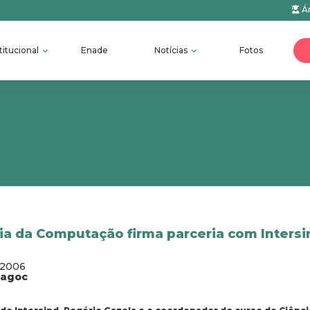
Ár
titucional
Enade
Notícias
Fotos
ia da Computação firma parceria com Intersi
/2006
fagoc