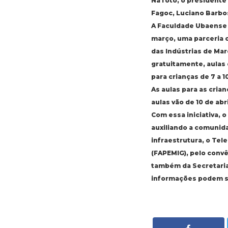
Na foto, o presidente
Fagoc, Luciano Barbos
A Faculdade Ubaense 
março, uma parceria 
das Indústrias de Mar
gratuitamente, aulas 
para crianças de 7 a 1
As aulas para as crian
aulas vão de 10 de ab
Com essa iniciativa, 
auxiliando a comunida
infraestrutura, o Tel
(FAPEMIG), pelo convê
também da Secretaria 
informações podem ser