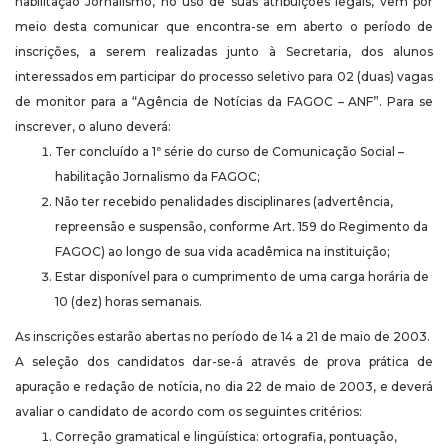
habilitação Jornalismo, no uso de suas atribuições legais, vem por
meio desta comunicar que encontra-se em aberto o período de
inscrições, a serem realizadas junto à Secretaria, dos alunos
interessados em participar do processo seletivo para 02 (duas) vagas
de monitor para a “Agência de Notícias da FAGOC – ANF”. Para se
inscrever, o aluno deverá:
Ter concluído a 1ª série do curso de Comunicação Social –
habilitação Jornalismo da FAGOC;
Não ter recebido penalidades disciplinares (advertência,
repreensão e suspensão, conforme Art. 159 do Regimento da
FAGOC) ao longo de sua vida acadêmica na instituição;
Estar disponível para o cumprimento de uma carga horária de
10 (dez) horas semanais.
As inscrições estarão abertas no período de 14 a 21 de maio de 2003.
A seleção dos candidatos dar-se-á através de prova prática de
apuração e redação de notícia, no dia 22 de maio de 2003, e deverá
avaliar o candidato de acordo com os seguintes critérios:
Correção gramatical e lingüística: ortografia, pontuação,