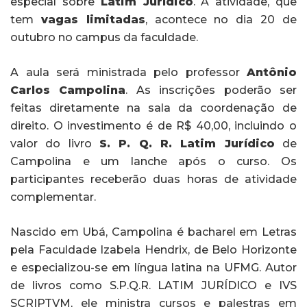
especial sobre
Latim Jurídico
. A atividade, que
tem
vagas limitadas
, acontece no dia 20 de
outubro no campus da faculdade.
A aula será ministrada pelo professor
Antônio
Carlos Campolina
. As inscrições poderão ser
feitas diretamente na sala da coordenação de
direito. O investimento é de R$ 40,00, incluindo o
valor do livro
S. P. Q. R. Latim Jurídico
de
Campolina e um lanche após o curso. Os
participantes receberão duas horas de atividade
complementar.
Nascido em Ubá, Campolina é bacharel em Letras
pela Faculdade Izabela Hendrix, de Belo Horizonte
e especializou-se em língua latina na UFMG. Autor
de livros como S.P.Q.R. LATIM JURÍDICO e IVS
SCRIPTVM, ele ministra cursos e palestras em