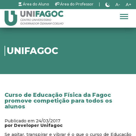
A-
A+
Área do Aluno
Área do Professor
|
Alter
UNIFAGOC
Curso de Educação Física da Fagoc
promove competição para todos os
alunos
Publicado em 24/03/2017
por Developer Unifagoc
Se agitar, transpirar e vibrar é o que o curso de Educação