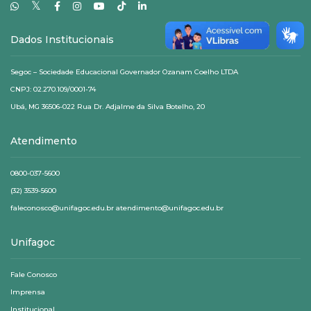
𝕏
Dados Institucionais
Segoc – Sociedade Educacional Governador Ozanam Coelho LTDA
CNPJ: 02.270.109/0001-74
Ubá, MG 36506-022 Rua Dr. Adjalme da Silva Botelho, 20
Atendimento
0800-037-5600
(32) 3539-5600
faleconosco@unifagoc.edu.br atendimento@unifagoc.edu.br
Unifagoc
Fale Conosco
Imprensa
Institucional