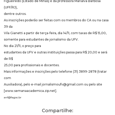
Figueiredo (Estado de Minas) e da professora Marialva Barbosa
(UFF/RJ),
dentre outros.
As inscrições poderão ser feitas com os membros do CA ou na casa
39 da
Vila Gianetti a partir de terça-feira, dia 14/11, com taxas de R$ 15,00,
somente para estudantes de jornalismo da UFV.
No dia 21/11, o preço para
estudantes da UFV e outras instituições passa para R$ 20,00 e será
de R$
25,00 para profissionais e docentes.
Mais informações e inscrições pelo telefone (31) 3899-2878 (tratar
com
Auxiliadora), pelo e-mail jornalismoufv@gmail.com ou pelo site
[www.semanaacademica.zip.net].
anf@fagoc.br
Compartilhe: