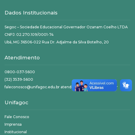
Dados Institucionais
Segoc – Sociedade Educacional Governador Ozanam Coelho LTDA
CNPJ: 02.270.109/0001-74
Ubá, MG 36506-022 Rua Dr. Adjalme da Silva Botelho, 20
Atendimento
0800-037-5600
(32) 3539-5600
faleconosco@unifagoc.edu.br atendimento@unifagoc.edu.br
Unifagoc
Fale Conosco
Imprensa
Institucional