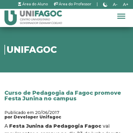
A-
A+
Área do Aluno
Área do Professor
|
Alter
UNIFAGOC
Curso de Pedagogia da Fagoc promove
Festa Junina no campus
Publicado em 20/06/2017
por Developer Unifagoc
A
Festa Junina da Pedagogia Fagoc
vai