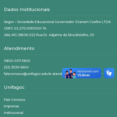
Dados Institucionais
Segoc – Sociedade Educacional Governador Ozanam Coelho LTDA
CNPJ: 02.270.109/0001-74
Ubá, MG 36506-022 Rua Dr. Adjalme da Silva Botelho, 20
Atendimento
0800-037-5600
(32) 3539-5600
faleconosco@unifagoc.edu.br atendimento@unifagoc.edu.br
Unifagoc
Fale Conosco
Imprensa
Institucional