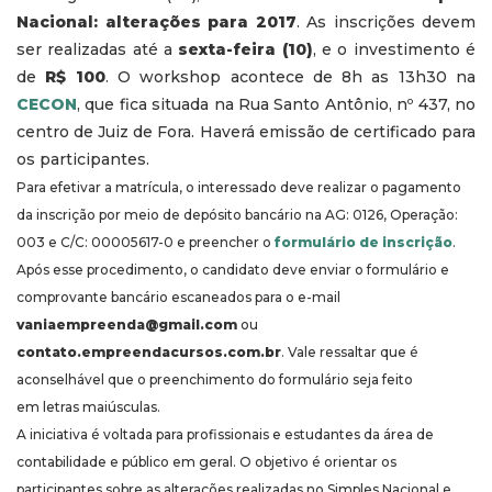
Nacional: alterações para 2017
. As inscrições devem
ser realizadas até a
sexta-feira (10)
, e o investimento é
de
R$ 100
. O workshop acontece de 8h as 13h30 na
CECON
, que fica situada na Rua Santo Antônio, nº 437, no
centro de Juiz de Fora. Haverá emissão de certificado para
os participantes.
Para efetivar a matrícula, o interessado deve realizar o pagamento
da inscrição por meio de depósito bancário na AG: 0126, Operação:
003 e C/C: 00005617-0 e preencher o
formulário de inscrição
.
Após esse procedimento, o candidato deve enviar o formulário e
comprovante bancário escaneados para o e-mail
vaniaempreenda@gmail.com
ou
contato.empreendacursos.com.br
. Vale ressaltar que é
aconselhável que o preenchimento do formulário seja feito
em letras maiúsculas.
A iniciativa é voltada para profissionais e estudantes da área de
contabilidade e público em geral. O objetivo é orientar os
participantes sobre as alterações realizadas no Simples Nacional e