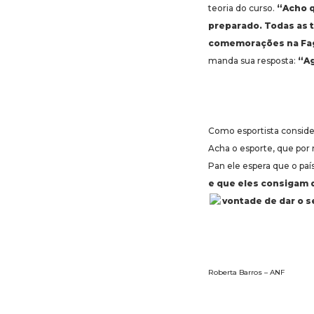
teoria do curso.
“Acho q
preparado. Todas as t
comemorações na Fa
manda sua resposta:
“Ag
Como esportista conside
Acha o esporte, que por 
Pan ele espera que o paí
e que eles consigam 
vontade de dar o s
Roberta Barros – ANF