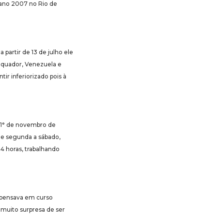
icano 2007 no Rio de
partir de 13 de julho ele
 Equador, Venezuela e
ir inferiorizado pois à
a 1° de novembro de
de segunda a sábado,
4 horas, trabalhando
o pensava em curso
 muito surpresa de ser