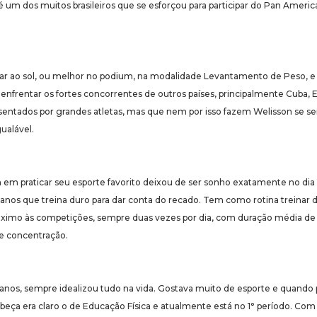
e é um dos muitos brasileiros que se esforçou para participar do Pan Amer
ar ao sol, ou melhor no podium, na modalidade Levantamento de Peso, e a 
a enfrentar os fortes concorrentes de outros países, principalmente Cuba,
entados por grandes atletas, mas que nem por isso fazem Welisson se sent
ualável.
 em praticar seu esporte favorito deixou de ser sonho exatamente no di
 anos que treina duro para dar conta do recado. Tem como rotina treinar 
róximo às competições, sempre duas vezes por dia, com duração média de 
 e concentração.
 anos, sempre idealizou tudo na vida. Gostava muito de esporte e quand
abeça era claro o de Educação Física e atualmente está no 1° período. Com