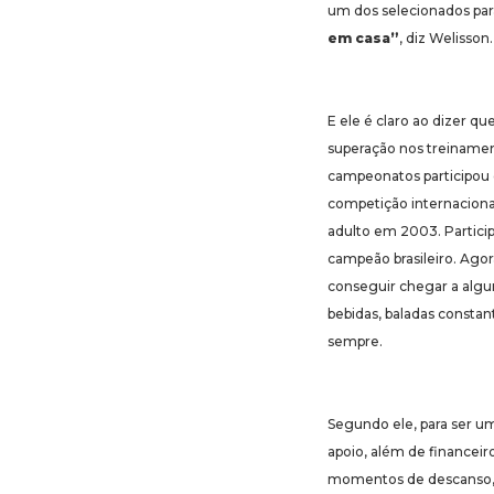
um dos selecionados para
em casa”
, diz Welisson.
E ele é claro ao dizer que
superação nos treinament
campeonatos participou 
competição internacional
adulto em 2003. Partic
campeão brasileiro. Agor
conseguir chegar a algum
bebidas, baladas constant
sempre.
Segundo ele, para ser um
apoio, além de financeiro
momentos de descanso, W