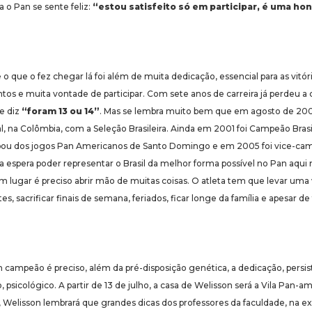
 o Pan se sente feliz:
“estou satisfeito só em participar, é uma ho
 o que o fez chegar lá foi além de muita dedicação, essencial para as vitória
os e muita vontade de participar. Com sete anos de carreira já perdeu a
e diz
“foram 13 ou 14”
. Mas se lembra muito bem que em agosto de 2001
, na Colômbia, com a Seleção Brasileira. Ainda em 2001 foi Campeão Brasil
ipou dos jogos Pan Americanos de Santo Domingo e em 2005 foi vice-ca
a espera poder representar o Brasil da melhor forma possível no Pan aqui n
 lugar é preciso abrir mão de muitas coisas. O atleta tem que levar uma v
es, sacrificar finais de semana, feriados, ficar longe da família e apesar de
 campeão é preciso, além da pré-disposição genética, a dedicação, persis
, psicológico. A partir de 13 de julho, a casa de Welisson será a Vila Pan-
elisson lembrará que grandes dicas dos professores da faculdade, na e