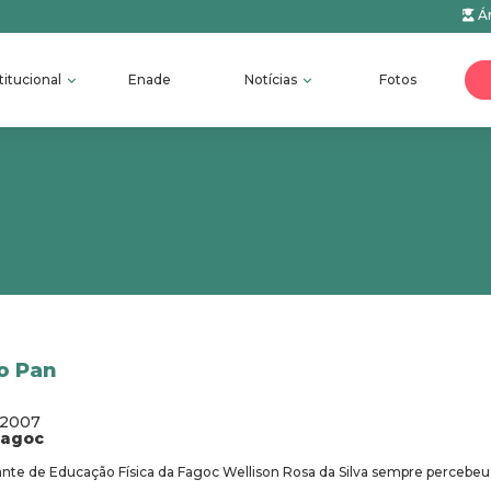
Ár
titucional
Enade
Notícias
Fotos
o Pan
/2007
fagoc
e de Educação Física da Fagoc Wellison Rosa da Silva sempre percebeu