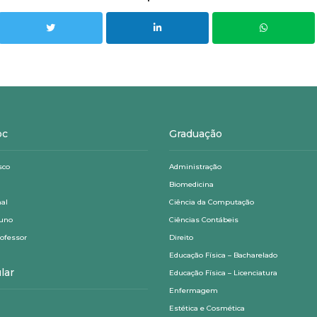
oc
Graduação
sco
Administração
Biomedicina
nal
Ciência da Computação
luno
Ciências Contábeis
rofessor
Direito
Educação Física – Bacharelado
lar
Educação Física – Licenciatura
Enfermagem
Estética e Cosmética