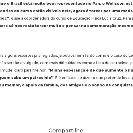
ue o Brasil está muito bem representado no Pan, o Welisson es
eorias do curso estão visíveis nele, agora é torcer por uma meda
goc”
, disse a coordenadora do curso de Educação Física Lúcia Cruz. Para 
ora só nos resta torcer muito e pensar na comemoração mesm
ra alguns esportes privilegiados, já outros nem tanto como é o caso do 
não ser tão divulgado, com mais dificuldades como a falta de patrocínio, 
s mude, claro para melhor.
“Minha esperança é de que aumente o nú
quem sabe um patrocínio”
. E é enfático ao dizer o que pretende levar 
eu melhor, o apoio da família, dos amigos e o sonho de conquis
Compartilhe: