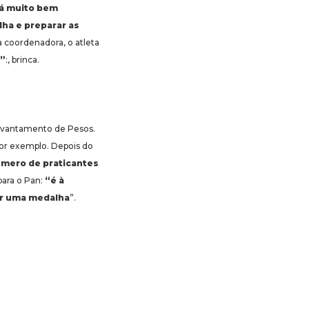
tá muito bem
lha e preparar as
a coordenadora, o atleta
o”
:, brinca.
Levantamento de Pesos.
por exemplo. Depois do
mero de praticantes
para o Pan:
“é à
tar uma medalha
”.