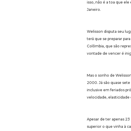
isso, não é a toa que el
Janeiro.
Welisson disputa seu lug
terá que se preparar par
Colômbia, que são repres
vontade de vencer é inig
Mas o sonho de Welisson
2000. Já são quase sete
inclusive em feriados p
velocidade, elasticidade
Apesar de ter apenas 23
superior o que vinha à c