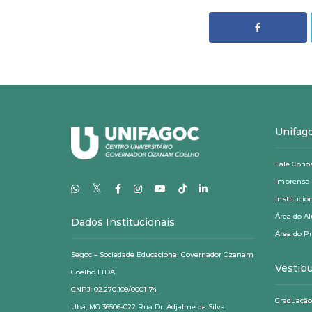
Unifag
Fale Cono
Imprensa
𝕏
Institucio
Área do A
Dados Institucionais
Área do P
Segoc – Sociedade Educacional Governador Ozanam
Vestibu
Coelho LTDA
CNPJ: 02.270.109/0001-74
Graduação
Ubá, MG 36506-022 Rua Dr. Adjalme da Silva