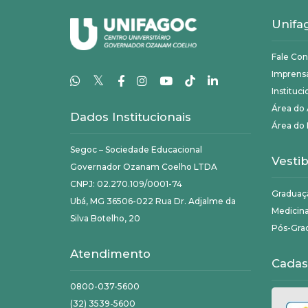
Unifa
Fale Co
Imprens
𝕏
Instituci
Área do
Dados Institucionais
Área do 
Segoc – Sociedade Educacional
Vestib
Governador Ozanam Coelho LTDA
CNPJ: 02.270.109/0001-74
Graduaç
Ubá, MG 36506-022 Rua Dr. Adjalme da
Medicin
Silva Botelho, 20
Pós-Gra
Atendimento
Cadas
0800-037-5600
(32) 3539-5600