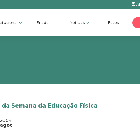
Ár
titucional
Enade
Notícias
Fotos
a da Semana da Educação Física
/2004
fagoc