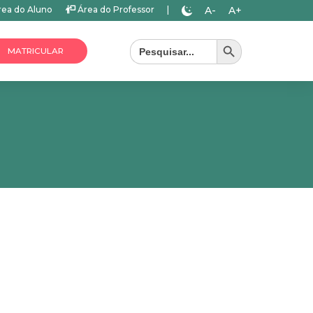
A-
A+
ea do Aluno
Área do Professor
|
Search Button
Search
for:
MATRICULAR