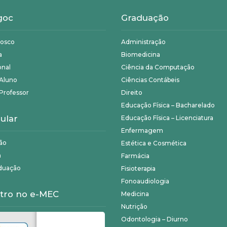
goc
Graduação
nosco
Administração
a
Biomedicina
onal
Ciência da Computação
 Aluno
Ciências Contábeis
Professor
Direito
Educação Física – Bacharelado
ular
Educação Física – Licenciatura
Enfermagem
ão
Estética e Cosmética
a
Farmácia
duação
Fisioterapia
Fonoaudiologia
tro no e-MEC
Medicina
Nutrição
Odontologia – Diurno