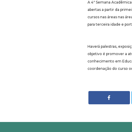
A 4ª Semana Acadêmica d
abertas a partir da prim
cursos nas áreas nas áre
para terceira idade e por
Haverá palestras, exposi
objetivo é promover a a
conhecimento em Educaç
coordenação do curso ou