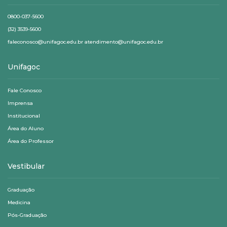
0800-037-5600
(32) 3539-5600
faleconosco@unifagoc.edu.br atendimento@unifagoc.edu.br
Unifagoc
Fale Conosco
Imprensa
Institucional
Área do Aluno
Área do Professor
Vestibular
Graduação
Medicina
Pós-Graduação