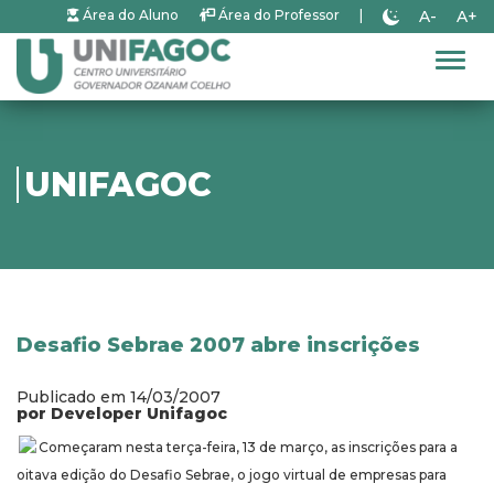
A-
A+
Área do Aluno
Área do Professor
|
Alter
UNIFAGOC
Desafio Sebrae 2007 abre inscrições
Publicado em 14/03/2007
por Developer Unifagoc
Começaram nesta terça-feira, 13 de março, as inscrições para a
oitava edição do Desafio Sebrae, o jogo virtual de empresas para