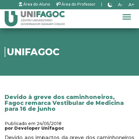
A-
A+
Área do Aluno
Área do Professor
|
Alter
UNIFAGOC
Devido à greve dos caminhoneiros,
Fagoc remarca Vestibular de Medicina
para 16 de junho
Publicado em 24/05/2018
por Developer Unifagoc
Devido aos impactos da greve dos caminhoneiros