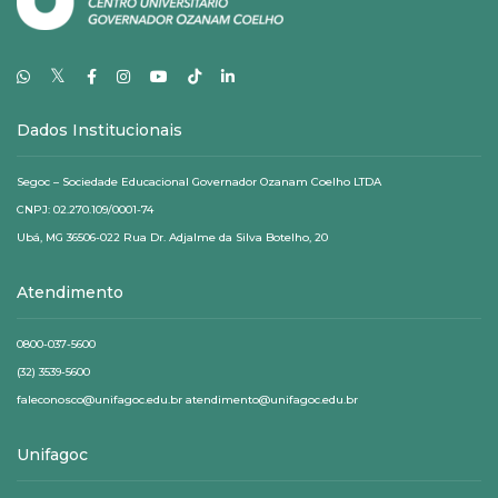
𝕏
Dados Institucionais
Segoc – Sociedade Educacional Governador Ozanam Coelho LTDA
CNPJ: 02.270.109/0001-74
Ubá, MG 36506-022 Rua Dr. Adjalme da Silva Botelho, 20
Atendimento
0800-037-5600
(32) 3539-5600
faleconosco@unifagoc.edu.br atendimento@unifagoc.edu.br
Unifagoc