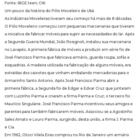
Fonte: IBGE teen; CNI
Um pouco da história do Pólo Moveleiro de Ubá
As Indústrias Moveleiras tiveram seu começo há mais de 8 décadas.
O Pólo Moveleiro começou com pequenas marcenarias que tiveram
a iniciativa de fabricar móveis para suprir as necessidades do lar. Após
a Segunda Guerra Mundial, João Rosignoli, instalou sua marcenaria
no Lavapés. A primeira fábrica de móveis a produzir em série foi de
José Francisco Parma que fabricava armário, guarda roupa, sofás e
esquadrias. A madeira utilizada na fabricação de alguns móveis, era
extraídas dos caixotes que vinham embalando mercadorias para o
Armarinho Santo Antonio. Após José Francisco Parma abrir a
primeira fábrica, a Segunda foi de Edgar e Edvar Cruz que juntaram
com Luizinho Parma e criaram a firma Parma e Cruz; o terceiro foi
Maurício Singulane. José Francisco Parma incentivou seus amigos e
parentes para também fabricarem móveis. Associou-se a Agostinho
Sales Amato e Louro Parma, surgindo, desta união, a firma J. Parma
e Cia.
Em 1962, Otoci Vilela Eiras comprou no Rio de Janeiro um armário