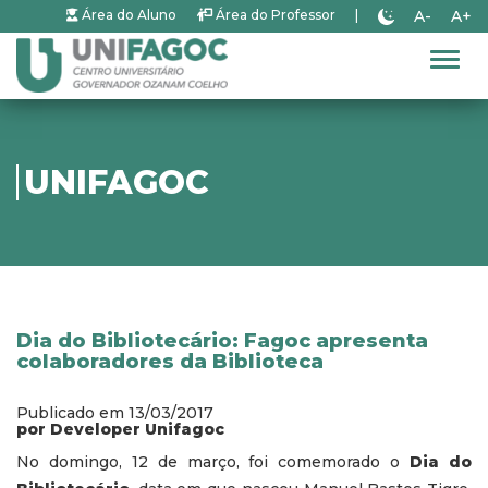
A-
A+
Área do Aluno
Área do Professor
|
Alter
UNIFAGOC
Dia do Bibliotecário: Fagoc apresenta
colaboradores da Biblioteca
Publicado em 13/03/2017
por Developer Unifagoc
No domingo, 12 de março, foi comemorado o
Dia do