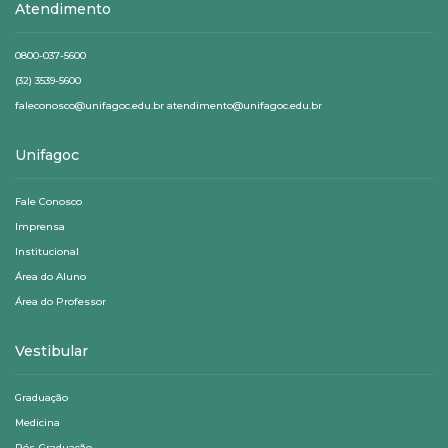
Atendimento
0800-037-5600
(32) 3539-5600
faleconosco@unifagoc.edu.br atendimento@unifagoc.edu.br
Unifagoc
Fale Conosco
Imprensa
Institucional
Área do Aluno
Área do Professor
Vestibular
Graduação
Medicina
Pós-Graduação