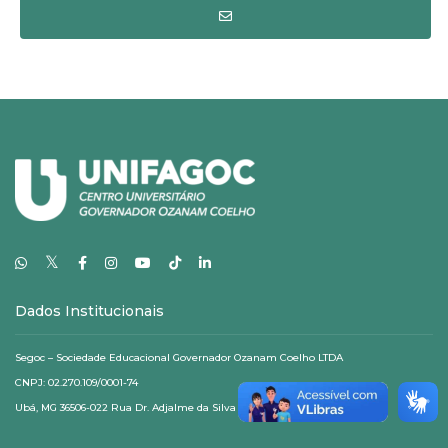
𝕏
Dados Institucionais
Segoc – Sociedade Educacional Governador Ozanam Coelho LTDA
CNPJ: 02.270.109/0001-74
Ubá, MG 36506-022 Rua Dr. Adjalme da Silva Botelho, 20